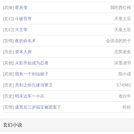
[武侠]
星辰变
我吃西红柿
[玄幻]
斗破苍穹
天蚕土豆
[玄幻]
大主宰
天蚕土豆
[言情]
夜的命名术
会说话的肘子
[历史]
资本大唐
北冥老鱼
[其他]
火影开始成为忍者
浓墨浇书
[武侠]
我有一个剑仙娘子
阳小戎
[历史]
亮剑之给孔捷当警卫
574981
[历史]
明末边军一小兵
老白牛
[言情]
逃荒后三岁福宝被团宠了
时好
玄幻小说