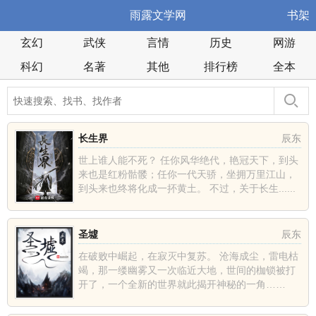
雨露文学网
书架
玄幻
武侠
言情
历史
网游
科幻
名著
其他
排行榜
全本
长生界
辰东
世上谁人能不死？ 任你风华绝代，艳冠天下，到头
来也是红粉骷髅；任你一代天骄，坐拥万里江山，
到头来也终将化成一抔黄土。 不过，关于长生......
圣墟
辰东
在破败中崛起，在寂灭中复苏。 沧海成尘，雷电枯
竭，那一缕幽雾又一次临近大地，世间的枷锁被打
开了，一个全新的世界就此揭开神秘的一角……
......