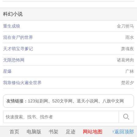
科幻小说
重生成狼
金刀驸马
混在丧尸的世界
雨水
天才萌宝寻爹记
萧魂夜
无限恐怖网
诸葛烤肉
星爆
广林
我靠修仙火遍全世界
楚若夕
友情链接：
123短剧网
、
520文学网
、
遮天小说网
、
八旗中文网
首页
电脑版
书架
足迹
网站地图
↑返回顶部