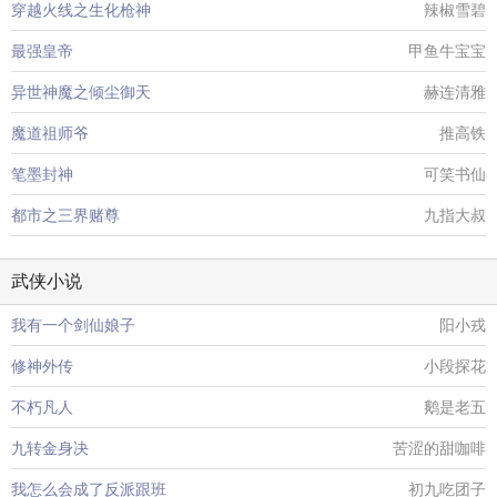
穿越火线之生化枪神
辣椒雪碧
最强皇帝
甲鱼牛宝宝
异世神魔之倾尘御天
赫连清雅
魔道祖师爷
推高铁
笔墨封神
可笑书仙
都市之三界赌尊
九指大叔
武侠小说
我有一个剑仙娘子
阳小戎
修神外传
小段探花
不朽凡人
鹅是老五
九转金身决
苦涩的甜咖啡
我怎么会成了反派跟班
初九吃团子