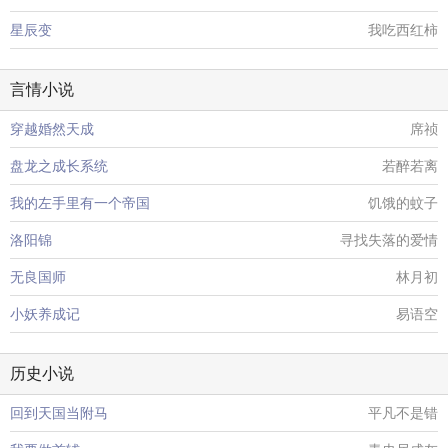
星辰变
我吃西红柿
言情小说
穿越婚然天成
席祯
盘龙之成长系统
若醉若离
我的左手里有一个帝国
饥饿的蚊子
洛阳锦
寻找失落的爱情
无良国师
林月初
小妖养成记
易语空
历史小说
回到天国当附马
平凡不是错