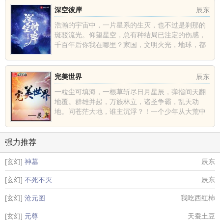
深空彼岸
辰东
浩瀚的宇宙中，一片星系的生灭，也不过是刹那的
斑驳流光。仰望星空，总有种结局已注定的伤感，
千百年后你我在哪里？家国，文明火光，地球，都
不过是深空中的一......
完美世界
辰东
一粒尘可填海，一根草斩尽日月星辰，弹指间天翻
地覆。群雄并起，万族林立，诸圣争霸，乱天动
地。问苍茫大地，谁主沉浮？！一个少年从大荒中
走出，一切从这里开......
强力推荐
[玄幻]
神墓
辰东
[玄幻]
不死不灭
辰东
[玄幻]
沧元图
我吃西红柿
[玄幻]
元尊
天蚕土豆