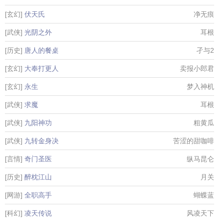
[玄幻]
伏天氏
净无痕
[武侠]
光阴之外
耳根
[历史]
唐人的餐桌
孑与2
[玄幻]
大奉打更人
卖报小郎君
[玄幻]
永生
梦入神机
[武侠]
求魔
耳根
[武侠]
九阳神功
粗黄瓜
[武侠]
九转金身决
苦涩的甜咖啡
[言情]
奇门圣医
纵马昆仑
[历史]
醉枕江山
月关
[网游]
全职高手
蝴蝶蓝
[科幻]
凌天传说
风凌天下