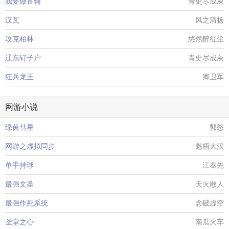
我要做首辅
青史尽成灰
汉瓦
风之清扬
攻克柏林
悠然醉红尘
辽东钉子户
青史尽成灰
狂兵龙王
卿卫军
网游小说
绿茵彗星
郭怒
网游之虚拟同步
魁梧大汉
单手持球
江奉先
最强文圣
天火散人
最强作死系统
念破虚空
圣堂之心
南瓜火车