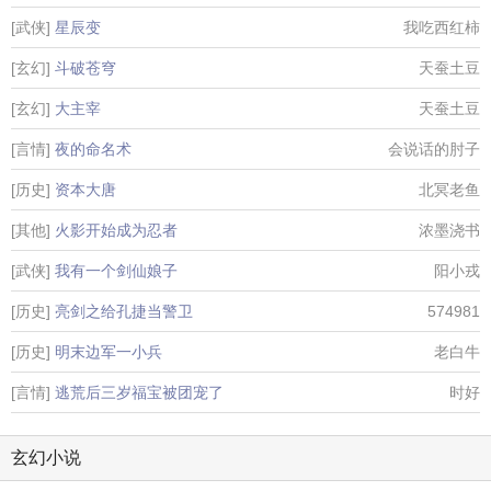
[武侠]
星辰变
我吃西红柿
[玄幻]
斗破苍穹
天蚕土豆
[玄幻]
大主宰
天蚕土豆
[言情]
夜的命名术
会说话的肘子
[历史]
资本大唐
北冥老鱼
[其他]
火影开始成为忍者
浓墨浇书
[武侠]
我有一个剑仙娘子
阳小戎
[历史]
亮剑之给孔捷当警卫
574981
[历史]
明末边军一小兵
老白牛
[言情]
逃荒后三岁福宝被团宠了
时好
玄幻小说