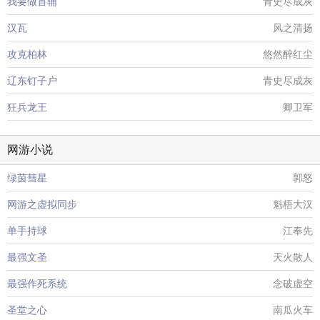
我要做首辅
青史尽成灰
汉瓦
风之清扬
攻克柏林
悠然醉红尘
辽东钉子户
青史尽成灰
狂兵龙王
卿卫军
网游小说
绿茵彗星
郭怒
网游之虚拟同步
魁梧大汉
单手持球
江奉先
最强文圣
天火散人
最强作死系统
念破虚空
圣堂之心
南瓜火车