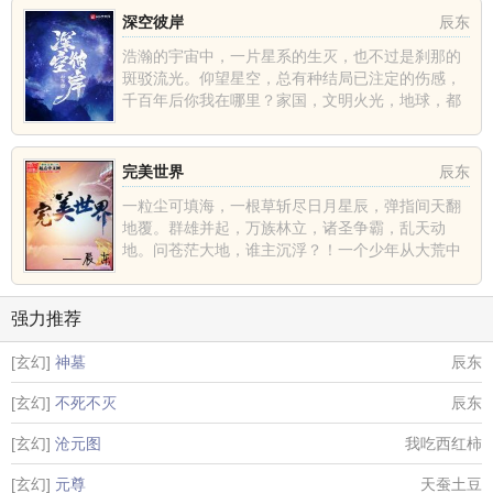
深空彼岸
辰东
浩瀚的宇宙中，一片星系的生灭，也不过是刹那的
斑驳流光。仰望星空，总有种结局已注定的伤感，
千百年后你我在哪里？家国，文明火光，地球，都
不过是深空中的一......
完美世界
辰东
一粒尘可填海，一根草斩尽日月星辰，弹指间天翻
地覆。群雄并起，万族林立，诸圣争霸，乱天动
地。问苍茫大地，谁主沉浮？！一个少年从大荒中
走出，一切从这里开......
强力推荐
[玄幻]
神墓
辰东
[玄幻]
不死不灭
辰东
[玄幻]
沧元图
我吃西红柿
[玄幻]
元尊
天蚕土豆