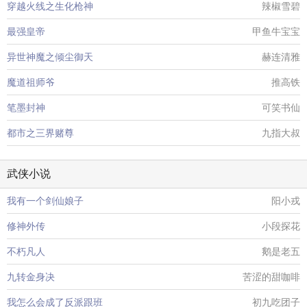
穿越火线之生化枪神
辣椒雪碧
最强皇帝
甲鱼牛宝宝
异世神魔之倾尘御天
赫连清雅
魔道祖师爷
推高铁
笔墨封神
可笑书仙
都市之三界赌尊
九指大叔
武侠小说
我有一个剑仙娘子
阳小戎
修神外传
小段探花
不朽凡人
鹅是老五
九转金身决
苦涩的甜咖啡
我怎么会成了反派跟班
初九吃团子