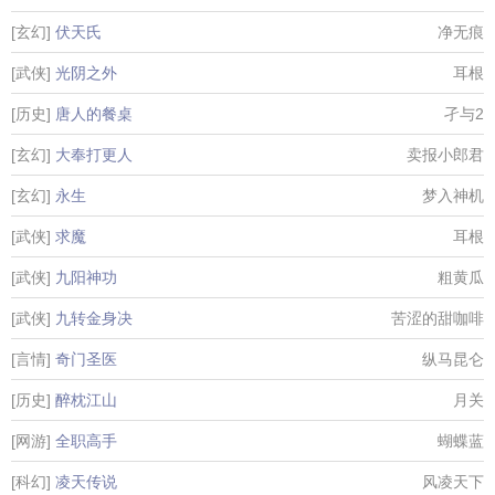
[玄幻]
伏天氏
净无痕
[武侠]
光阴之外
耳根
[历史]
唐人的餐桌
孑与2
[玄幻]
大奉打更人
卖报小郎君
[玄幻]
永生
梦入神机
[武侠]
求魔
耳根
[武侠]
九阳神功
粗黄瓜
[武侠]
九转金身决
苦涩的甜咖啡
[言情]
奇门圣医
纵马昆仑
[历史]
醉枕江山
月关
[网游]
全职高手
蝴蝶蓝
[科幻]
凌天传说
风凌天下