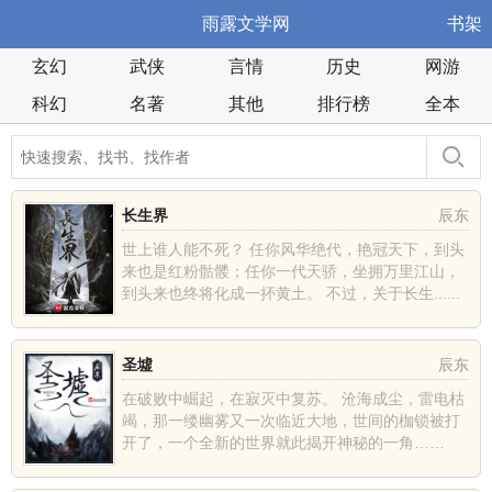
雨露文学网
书架
玄幻
武侠
言情
历史
网游
科幻
名著
其他
排行榜
全本
长生界
辰东
世上谁人能不死？ 任你风华绝代，艳冠天下，到头
来也是红粉骷髅；任你一代天骄，坐拥万里江山，
到头来也终将化成一抔黄土。 不过，关于长生......
圣墟
辰东
在破败中崛起，在寂灭中复苏。 沧海成尘，雷电枯
竭，那一缕幽雾又一次临近大地，世间的枷锁被打
开了，一个全新的世界就此揭开神秘的一角……
......