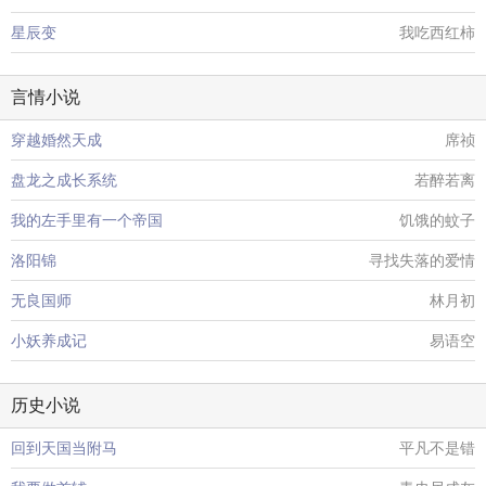
星辰变
我吃西红柿
言情小说
穿越婚然天成
席祯
盘龙之成长系统
若醉若离
我的左手里有一个帝国
饥饿的蚊子
洛阳锦
寻找失落的爱情
无良国师
林月初
小妖养成记
易语空
历史小说
回到天国当附马
平凡不是错