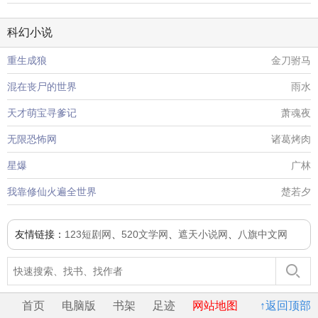
科幻小说
重生成狼
金刀驸马
混在丧尸的世界
雨水
天才萌宝寻爹记
萧魂夜
无限恐怖网
诸葛烤肉
星爆
广林
我靠修仙火遍全世界
楚若夕
友情链接：
123短剧网
、
520文学网
、
遮天小说网
、
八旗中文网
首页
电脑版
书架
足迹
网站地图
↑返回顶部