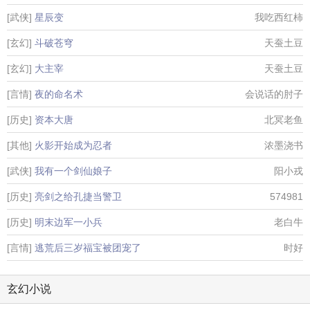
[武侠]
星辰变
我吃西红柿
[玄幻]
斗破苍穹
天蚕土豆
[玄幻]
大主宰
天蚕土豆
[言情]
夜的命名术
会说话的肘子
[历史]
资本大唐
北冥老鱼
[其他]
火影开始成为忍者
浓墨浇书
[武侠]
我有一个剑仙娘子
阳小戎
[历史]
亮剑之给孔捷当警卫
574981
[历史]
明末边军一小兵
老白牛
[言情]
逃荒后三岁福宝被团宠了
时好
玄幻小说