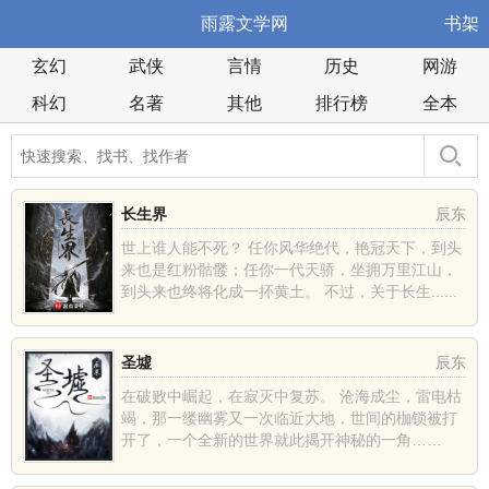
雨露文学网
书架
玄幻
武侠
言情
历史
网游
科幻
名著
其他
排行榜
全本
长生界
辰东
世上谁人能不死？ 任你风华绝代，艳冠天下，到头
来也是红粉骷髅；任你一代天骄，坐拥万里江山，
到头来也终将化成一抔黄土。 不过，关于长生......
圣墟
辰东
在破败中崛起，在寂灭中复苏。 沧海成尘，雷电枯
竭，那一缕幽雾又一次临近大地，世间的枷锁被打
开了，一个全新的世界就此揭开神秘的一角……
......