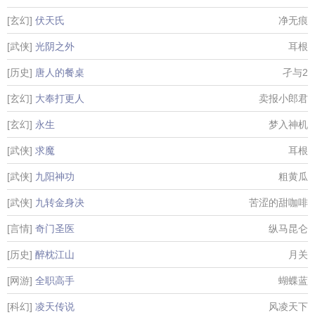
[玄幻]
伏天氏
净无痕
[武侠]
光阴之外
耳根
[历史]
唐人的餐桌
孑与2
[玄幻]
大奉打更人
卖报小郎君
[玄幻]
永生
梦入神机
[武侠]
求魔
耳根
[武侠]
九阳神功
粗黄瓜
[武侠]
九转金身决
苦涩的甜咖啡
[言情]
奇门圣医
纵马昆仑
[历史]
醉枕江山
月关
[网游]
全职高手
蝴蝶蓝
[科幻]
凌天传说
风凌天下