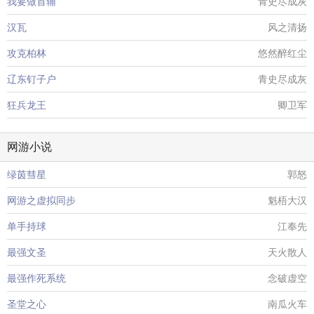
我要做首辅
青史尽成灰
汉瓦
风之清扬
攻克柏林
悠然醉红尘
辽东钉子户
青史尽成灰
狂兵龙王
卿卫军
网游小说
绿茵彗星
郭怒
网游之虚拟同步
魁梧大汉
单手持球
江奉先
最强文圣
天火散人
最强作死系统
念破虚空
圣堂之心
南瓜火车