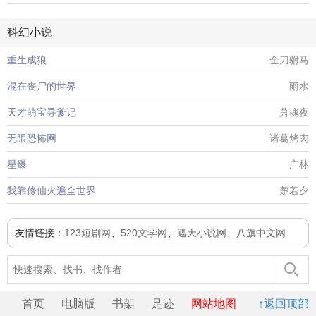
科幻小说
重生成狼
金刀驸马
混在丧尸的世界
雨水
天才萌宝寻爹记
萧魂夜
无限恐怖网
诸葛烤肉
星爆
广林
我靠修仙火遍全世界
楚若夕
友情链接：
123短剧网
、
520文学网
、
遮天小说网
、
八旗中文网
首页
电脑版
书架
足迹
网站地图
↑返回顶部