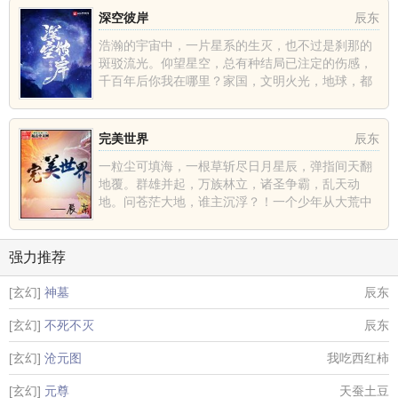
深空彼岸
辰东
浩瀚的宇宙中，一片星系的生灭，也不过是刹那的
斑驳流光。仰望星空，总有种结局已注定的伤感，
千百年后你我在哪里？家国，文明火光，地球，都
不过是深空中的一......
完美世界
辰东
一粒尘可填海，一根草斩尽日月星辰，弹指间天翻
地覆。群雄并起，万族林立，诸圣争霸，乱天动
地。问苍茫大地，谁主沉浮？！一个少年从大荒中
走出，一切从这里开......
强力推荐
[玄幻]
神墓
辰东
[玄幻]
不死不灭
辰东
[玄幻]
沧元图
我吃西红柿
[玄幻]
元尊
天蚕土豆