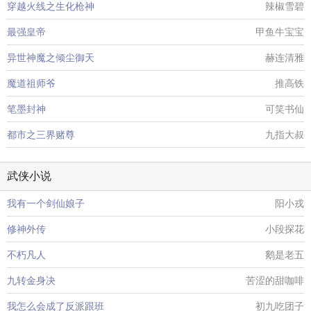
穿越火线之生化枪神
辣椒雪碧
最强皇帝
甲鱼牛宝宝
异世神魔之倾尘御天
赫连清雅
魔道祖师爷
推高铁
笔墨封神
可笑书仙
都市之三界赌尊
九指大叔
武侠小说
我有一个剑仙娘子
阳小戎
修神外传
小段探花
不朽凡人
鹅是老五
九转金身决
苦涩的甜咖啡
我怎么会成了反派跟班
初九吃团子