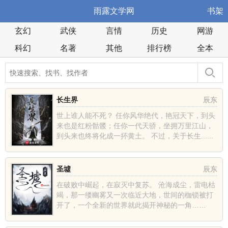
雨露文学网
书架
玄幻
武侠
言情
历史
网游
科幻
名著
其他
排行榜
全本
长生界
辰东
世上谁人能不死？ 任你风华绝代，艳冠天下，到头
来也是红粉骷髅；任你一代天骄，坐拥万里江山，
到头来也终将化成一抔黄土。 不过，关于长生......
圣墟
辰东
在破败中崛起，在寂灭中复苏。 沧海成尘，雷电枯
竭，那一缕幽雾又一次临近大地，世间的枷锁被打
开了，一个全新的世界就此揭开神秘的一角……
......