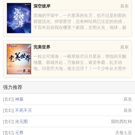
深空彼岸
辰东
浩瀚的宇宙中，一片星系的生灭，也不过是刹那的
斑驳流光。仰望星空，总有种结局已注定的伤感，
千百年后你我在哪里？家国，文明火光，地球，都
不过是深空中的一......
完美世界
辰东
一粒尘可填海，一根草斩尽日月星辰，弹指间天翻
地覆。群雄并起，万族林立，诸圣争霸，乱天动
地。问苍茫大地，谁主沉浮？！一个少年从大荒中
走出，一切从这里开......
强力推荐
[玄幻]
神墓
辰东
[玄幻]
不死不灭
辰东
[玄幻]
沧元图
我吃西红柿
[玄幻]
元尊
天蚕土豆