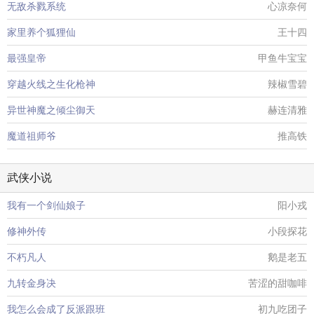
无敌杀戮系统
心凉奈何
家里养个狐狸仙
王十四
最强皇帝
甲鱼牛宝宝
穿越火线之生化枪神
辣椒雪碧
异世神魔之倾尘御天
赫连清雅
魔道祖师爷
推高铁
武侠小说
我有一个剑仙娘子
阳小戎
修神外传
小段探花
不朽凡人
鹅是老五
九转金身决
苦涩的甜咖啡
我怎么会成了反派跟班
初九吃团子