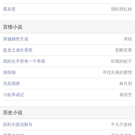
星辰变
我吃西红柿
言情小说
穿越婚然天成
席祯
盘龙之成长系统
若醉若离
我的左手里有一个帝国
饥饿的蚊子
洛阳锦
寻找失落的爱情
无良国师
林月初
小妖养成记
易语空
历史小说
回到天国当附马
平凡不是错