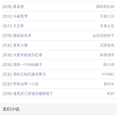
[武侠]
星辰变
我吃西红柿
[玄幻]
斗破苍穹
天蚕土豆
[玄幻]
大主宰
天蚕土豆
[言情]
夜的命名术
会说话的肘子
[历史]
资本大唐
北冥老鱼
[其他]
火影开始成为忍者
浓墨浇书
[武侠]
我有一个剑仙娘子
阳小戎
[历史]
亮剑之给孔捷当警卫
574981
[历史]
明末边军一小兵
老白牛
[言情]
逃荒后三岁福宝被团宠了
时好
玄幻小说