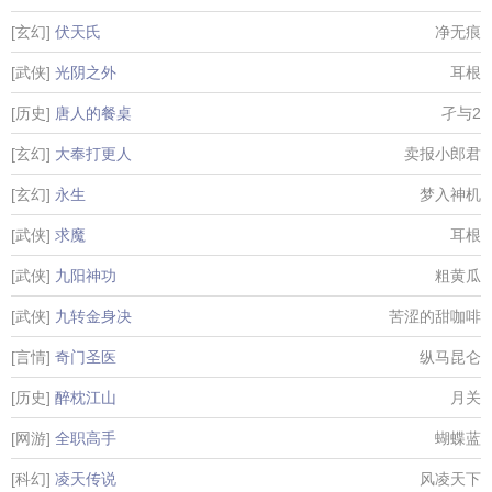
[玄幻]
伏天氏
净无痕
[武侠]
光阴之外
耳根
[历史]
唐人的餐桌
孑与2
[玄幻]
大奉打更人
卖报小郎君
[玄幻]
永生
梦入神机
[武侠]
求魔
耳根
[武侠]
九阳神功
粗黄瓜
[武侠]
九转金身决
苦涩的甜咖啡
[言情]
奇门圣医
纵马昆仑
[历史]
醉枕江山
月关
[网游]
全职高手
蝴蝶蓝
[科幻]
凌天传说
风凌天下