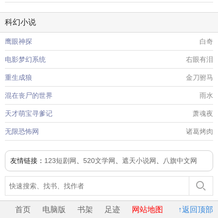
科幻小说
鹰眼神探
白奇
电影梦幻系统
右眼有泪
重生成狼
金刀驸马
混在丧尸的世界
雨水
天才萌宝寻爹记
萧魂夜
无限恐怖网
诸葛烤肉
友情链接：
123短剧网
、
520文学网
、
遮天小说网
、
八旗中文网
首页
电脑版
书架
足迹
网站地图
↑返回顶部