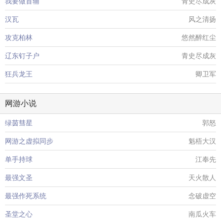
我要做首辅
青史尽成灰
汉瓦
风之清扬
攻克柏林
悠然醉红尘
辽东钉子户
青史尽成灰
狂兵龙王
卿卫军
网游小说
绿茵彗星
郭怒
网游之虚拟同步
魁梧大汉
单手持球
江奉先
最强文圣
天火散人
最强作死系统
念破虚空
圣堂之心
南瓜火车