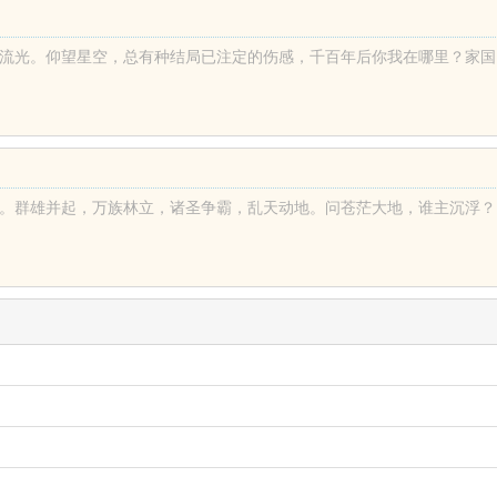
光。仰望星空，总有种结局已注定的伤感，千百年后你我在哪里？家国，文明
群雄并起，万族林立，诸圣争霸，乱天动地。问苍茫大地，谁主沉浮？！一个