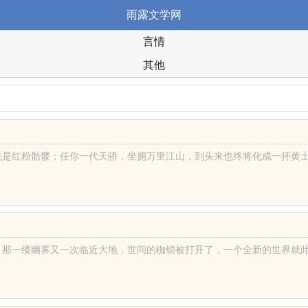
雨露文学网
言情
其他
红粉骷髅；任你一代天骄，坐拥万里江山，到头来也终将化成一抔黄土。 不
一缕幽雾又一次临近大地，世间的枷锁被打开了，一个全新的世界就此揭开神