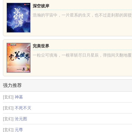
深空彼岸
浩瀚的宇宙中，一片星系的生灭，也不过是刹那的斑驳流
完美世界
一粒尘可填海，一根草斩尽日月星辰，弹指间天翻地覆。
强力推荐
[玄幻]
神墓
[玄幻]
不死不灭
[玄幻]
沧元图
[玄幻]
元尊