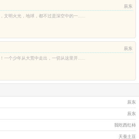
辰东
火光，地球，都不过是深空中的一......
辰东
少年从大荒中走出，一切从这里开......
辰东
辰东
我吃西红柿
天蚕土豆