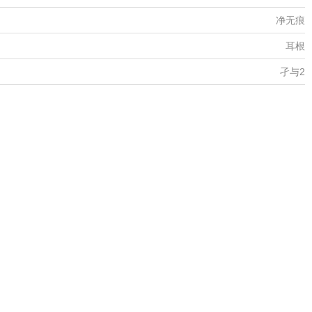
净无痕
耳根
孑与2
卖报小郎君
梦入神机
耳根
粗黄瓜
苦涩的甜咖啡
纵马昆仑
月关
蝴蝶蓝
风凌天下