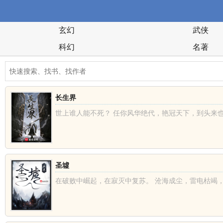
玄幻
武侠
科幻
名著
长生界
世上谁人能不死？ 任你风华绝代，艳冠天下，到头来也是
圣墟
在破败中崛起，在寂灭中复苏。 沧海成尘，雷电枯竭，那