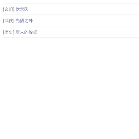
[玄幻]
伏天氏
[武侠]
光阴之外
[历史]
唐人的餐桌
[玄幻]
大奉打更人
[玄幻]
永生
[武侠]
求魔
[武侠]
九阳神功
[武侠]
九转金身决
[言情]
奇门圣医
[历史]
醉枕江山
[网游]
全职高手
[科幻]
凌天传说