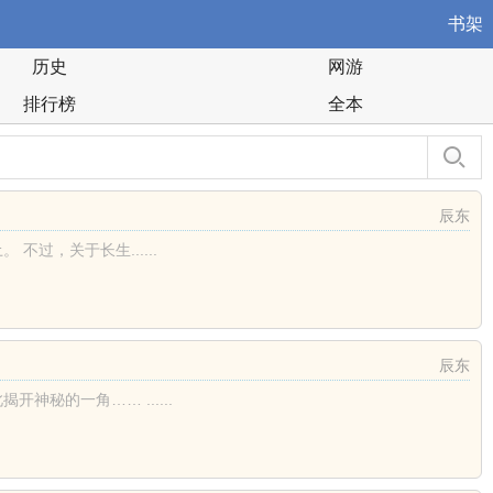
书架
历史
网游
排行榜
全本
辰东
过，关于长生......
辰东
秘的一角…… ......